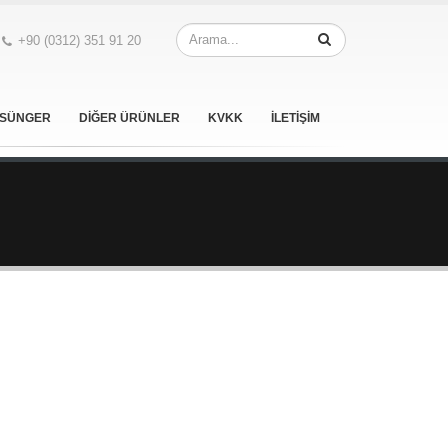
+90 (0312) 351 91 20
SÜNGER
DİĞER ÜRÜNLER
KVKK
İLETİŞİM