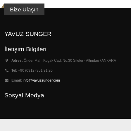
Bize Ulaşın
YAVUZ SÜNGER
İletişim Bilgileri
Adres:
Önder Mah. Koçak Cad. No:30 Siteler - Altındağ / ANKARA
Tel:
+90 (0312) 351 91 20
Email:
info@yavuzsunger.com
Sosyal Medya