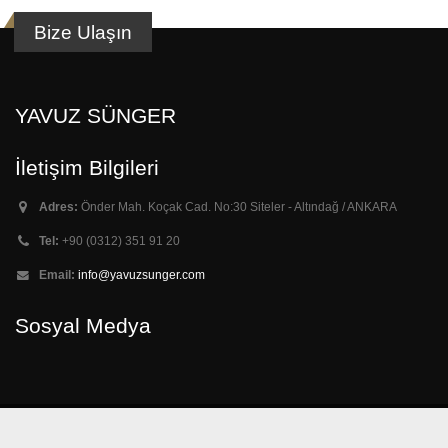
Bize Ulaşın
YAVUZ SÜNGER
İletişim Bilgileri
Adres:
Önder Mah. Koçak Cad. No:30 Siteler - Altındağ / ANKARA
Tel:
+90 (0312) 351 91 20
Email:
info@yavuzsunger.com
Sosyal Medya